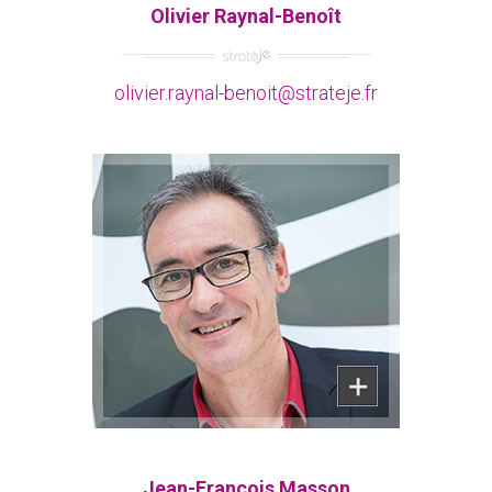
Olivier Raynal-Benoît
olivier.raynal-benoit@strateje.fr
Superviseur / Médiateur / Coach
Jean-François Masson
Jean-François Masson