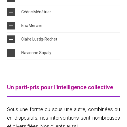
Cédric Ménétrier
Eric Mercier
Claire Lustig-Rochet
Flavienne Sapaly
Un parti-pris pour l'intelligence collective
Mob. ‭06 29 59 51 48
annepierre@ressourcesheureuses.fr
Sous une forme ou sous une autre, combinées ou
Mob. ‭06 11 87 59 84‬
en dispositifs, nos interventions sont nombreuses
Anne-Pierre partage ses Ressources Heureuses
Mob. 06 63 72 85 79
Mob. 06 86 37 81 83
et diversifiées. Nos clients aussi.